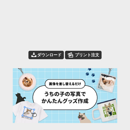
📥
🌄
ダウンロード
プリント注文