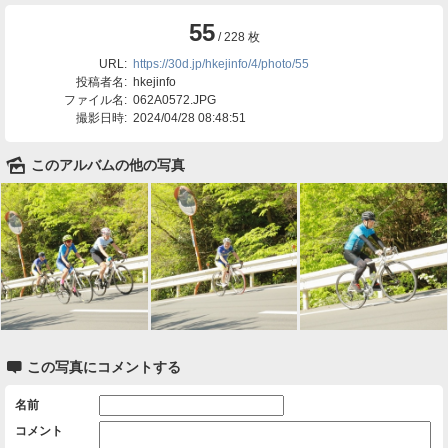
55
/ 228 枚
URL:
https://30d.jp/hkejinfo/4/photo/55
投稿者名:
hkejinfo
ファイル名:
062A0572.JPG
撮影日時:
2024/04/28 08:48:51
🌄
このアルバムの他の写真

この写真にコメントする
名前
コメント