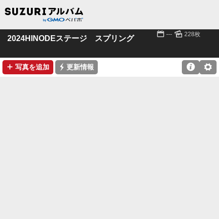
📅
🌄
---
228枚
2024HINODEステージ スプリング
➕
⚡

⚙
写真を追加
更新情報