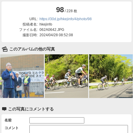
98
/ 228 枚
URL:
https://30d.jp/hkejinfo/4/photo/98
投稿者名:
hkejinfo
ファイル名:
062A0642.JPG
撮影日時:
2024/04/28 08:52:08
🌄
このアルバムの他の写真

この写真にコメントする
名前
コメント