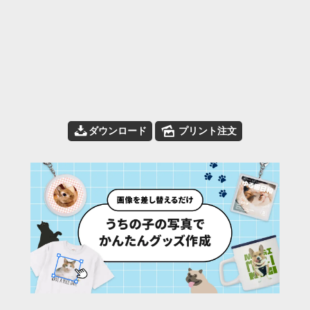
📥
🌄
ダウンロード
プリント注文