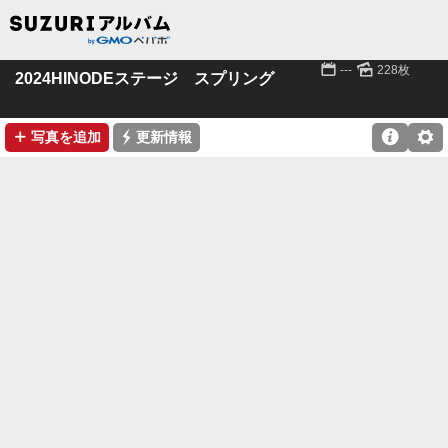
📅
🌄
---
228枚
2024HINODEステージ スプリング
➕
⚡

⚙
写真を追加
更新情報