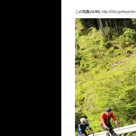
この写真のURL
http://30d.jp/hkejinf