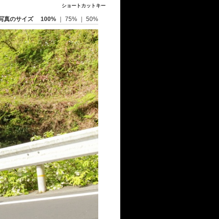
ショートカットキー
写真のサイズ
100%
｜
75%
｜
50%