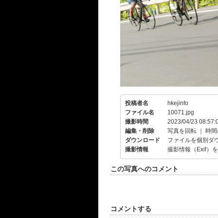
投稿者名
hkejinfo
ファイル名
10071.jpg
撮影時間
2023/04/23 08:57:
編集・削除
写真を回転
｜
時間
ダウンロード
ファイルを個別ダ
撮影情報
撮影情報（Exif）
この写真へのコメント
コメントする