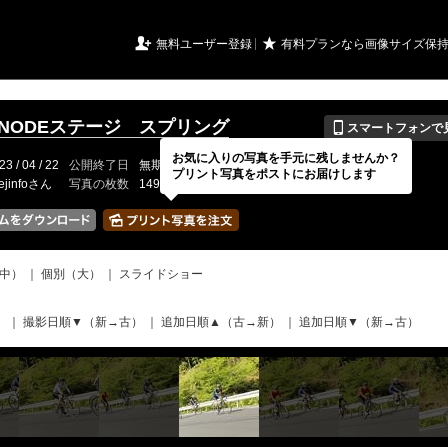
URIアルバム

★
無料ユーザー登録
有料プランなら画像サイズ保
📱
HINODEステージ スプリング
スマートフォンで
お気に入りの写真を手元に残しませんか？
23 / 04 / 22
公開終了日
無期限
イベントの期間
2023 / 04 / 23
プリント写真をポストにお届けします
ejinfoさん
写真の枚数
149 / 2000枚
中）
｜
個別（大）
｜
スライドショー
）
｜
撮影日順▼（新→古）
｜
追加日順▲（古→新）
｜
追加日順▼（新→古）