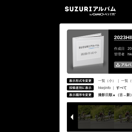
SUZ
2023
作成日
20
管理者
hk
一覧（小）
｜
一覧（
hkejinfo
｜
すべて
撮影日順▲（古→新