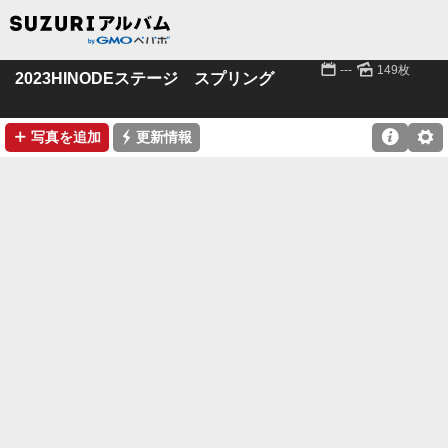
📅
🌄
---
149枚
2023HINODEステージ スプリング
➕
⚡

⚙
写真を追加
更新情報