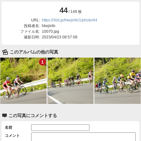
44
/ 149 枚
URL:
https://30d.jp/hkejinfo/1/photo/44
投稿者名:
hkejinfo
ファイル名:
10070.jpg
撮影日時:
2023/04/23 08:57:08
🌄
このアルバムの他の写真
1

この写真にコメントする
名前
コメント