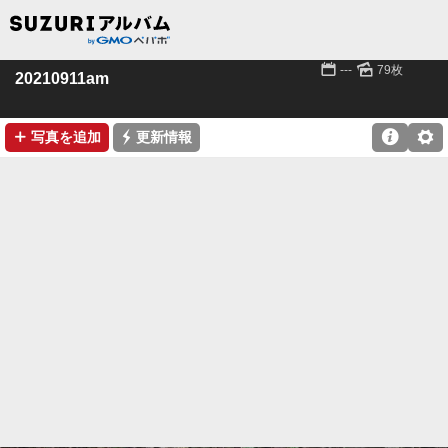
📅
🌄
---
79枚
20210911am
➕
⚡

⚙
写真を追加
更新情報