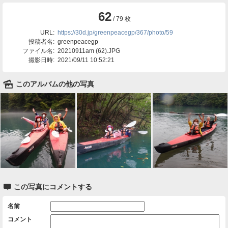
62
/ 79 枚
URL:
https://30d.jp/greenpeacegp/367/photo/59
投稿者名:
greenpeacegp
ファイル名:
20210911am (62).JPG
撮影日時:
2021/09/11 10:52:21
🌄
このアルバムの他の写真

この写真にコメントする
名前
コメント