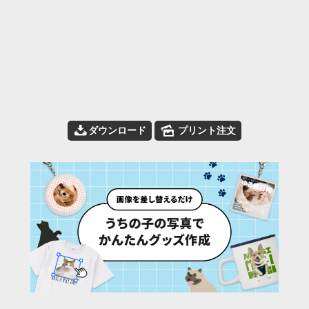
📥
🌄
ダウンロード
プリント注文