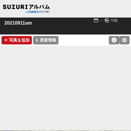
📅
🌄
---
79枚
20210911am
➕
⚡

⚙
写真を追加
更新情報