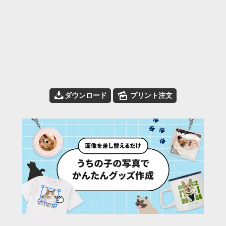
📥
🌄
ダウンロード
プリント注文