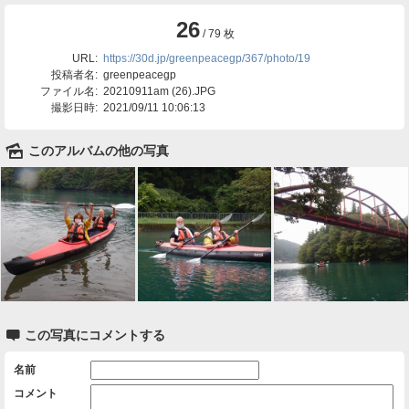
26
/ 79 枚
URL:
https://30d.jp/greenpeacegp/367/photo/19
投稿者名:
greenpeacegp
ファイル名:
20210911am (26).JPG
撮影日時:
2021/09/11 10:06:13
🌄
このアルバムの他の写真

この写真にコメントする
名前
コメント