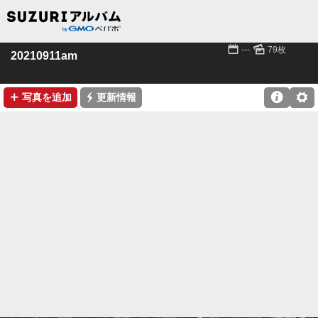
📅
🌄
---
79枚
20210911am
➕
⚡

⚙
写真を追加
更新情報