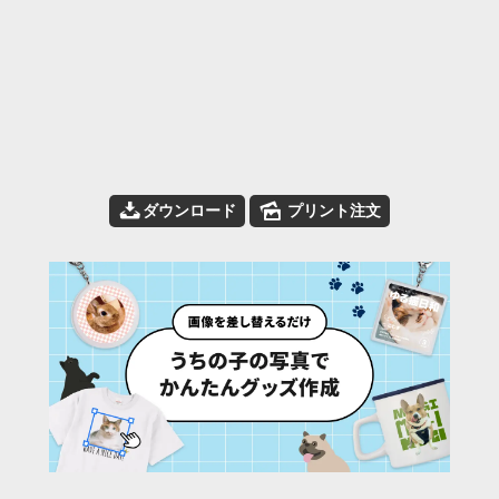
📥
🌄
ダウンロード
プリント注文