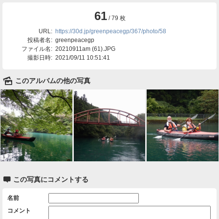
61
/ 79 枚
URL:
https://30d.jp/greenpeacegp/367/photo/58
投稿者名:
greenpeacegp
ファイル名:
20210911am (61).JPG
撮影日時:
2021/09/11 10:51:41
🌄
このアルバムの他の写真

この写真にコメントする
名前
コメント