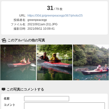
31
/ 79 枚
URL:
https://30d.jp/greenpeacegp/367/photo/25
投稿者名:
greenpeacegp
ファイル名:
20210911am (31).JPG
撮影日時:
2021/09/11 10:09:41
🌄
このアルバムの他の写真

この写真にコメントする
名前
コメント