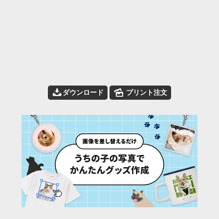
📥
🌄
ダウンロード
プリント注文