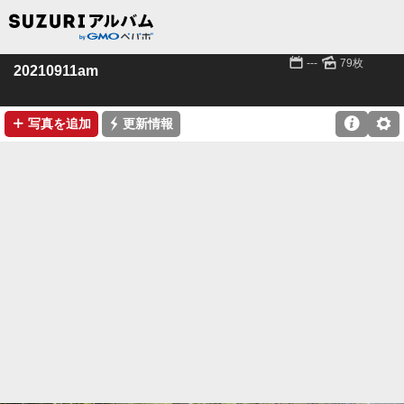
📅
🌄
---
79枚
20210911am
➕
⚡

⚙
写真を追加
更新情報