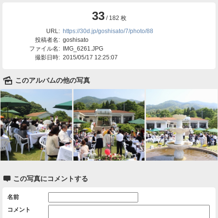
33
/ 182 枚
URL:
https://30d.jp/goshisato/7/photo/88
投稿者名:
goshisato
ファイル名:
IMG_6261.JPG
撮影日時:
2015/05/17 12:25:07
🌄
このアルバムの他の写真

この写真にコメントする
名前
コメント