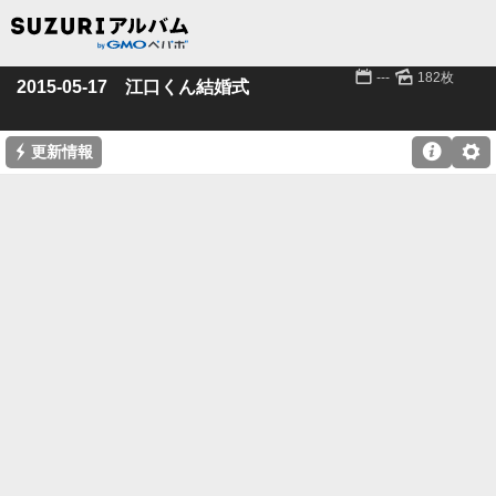
📅
🌄
---
182枚
2015-05-17 江口くん結婚式
⚡

⚙
更新情報