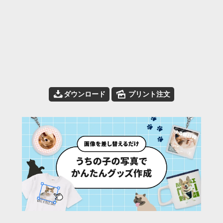
📥
🌄
ダウンロード
プリント注文