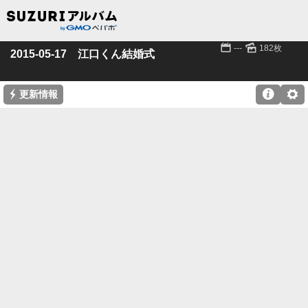
📅
🌄
---
182枚
2015-05-17 江口くん結婚式
⚡

⚙
更新情報