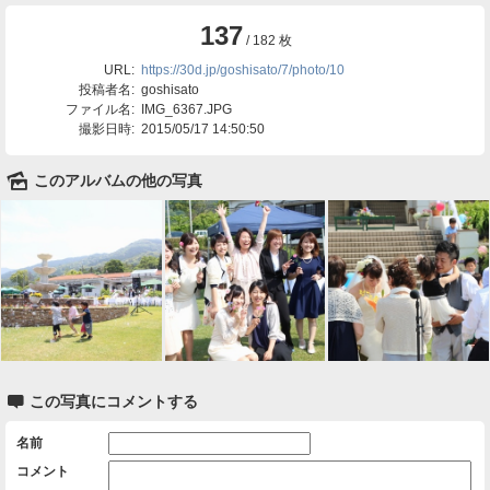
137
/ 182 枚
URL:
https://30d.jp/goshisato/7/photo/10
投稿者名:
goshisato
ファイル名:
IMG_6367.JPG
撮影日時:
2015/05/17 14:50:50
🌄
このアルバムの他の写真

この写真にコメントする
名前
コメント