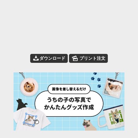
📥
🌄
ダウンロード
プリント注文