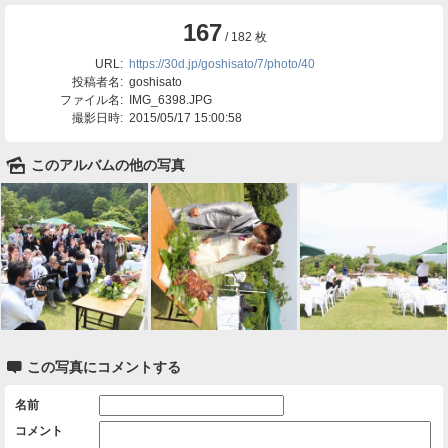
167
/ 182 枚
URL:
https://30d.jp/goshisato/7/photo/40
投稿者名:
goshisato
ファイル名:
IMG_6398.JPG
撮影日時:
2015/05/17 15:00:58
🌄
このアルバムの他の写真

この写真にコメントする
名前
コメント