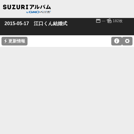
📅
🌄
---
182枚
2015-05-17 江口くん結婚式
⚡

⚙
更新情報