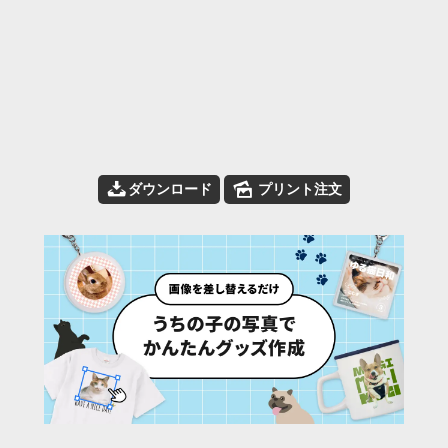
📥
🌄
ダウンロード
プリント注文