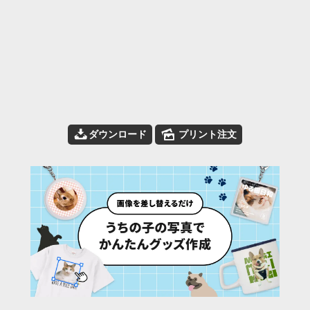
📥
🌄
ダウンロード
プリント注文