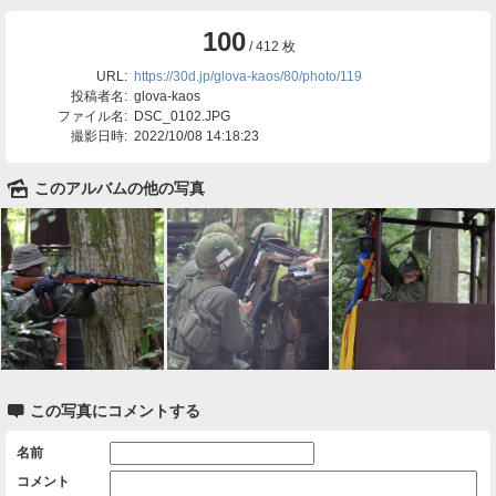
100
/ 412 枚
URL:
https://30d.jp/glova-kaos/80/photo/119
投稿者名:
glova-kaos
ファイル名:
DSC_0102.JPG
撮影日時:
2022/10/08 14:18:23
🌄
このアルバムの他の写真

この写真にコメントする
名前
コメント