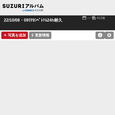
📅
🌄
---
412枚
22/10/08・09ﾘｱｶﾝﾍﾞﾄﾅﾑ24h耐久
➕
⚡

⚙
写真を追加
更新情報