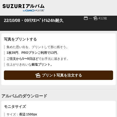
📅
🌄
---
412枚
22/10/08・09ﾘｱｶﾝﾍﾞﾄﾅﾑ24h耐久
写真をプリントする
集めた思い出を、プリントして形に残そう。
1枚39円
、
PROプランご利用で13円
。
ご注文から5〜9日ほど
でお手元に届きます。
仕上がりきれいな
銀塩プリント。
🌄
プリント写真を注文する
アルバムのダウンロード
モニタサイズ
サイズ：
長辺 1500px