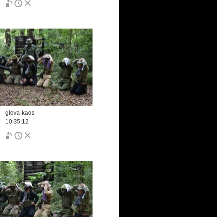
glova-kaos
10:35:12