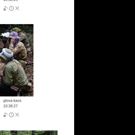
glova-kaos
10:38:27