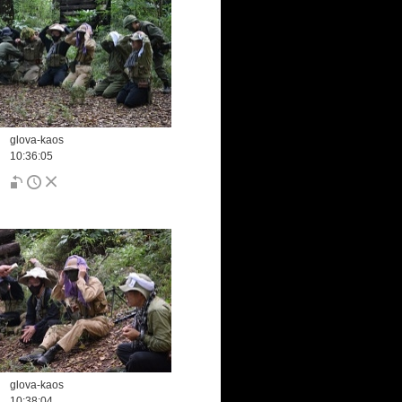
glova-kaos
10:36:05
glova-kaos
10:38:04