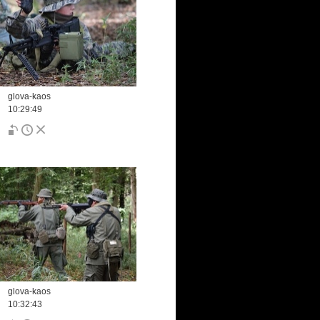
glova-kaos
10:29:49
glova-kaos
10:32:43