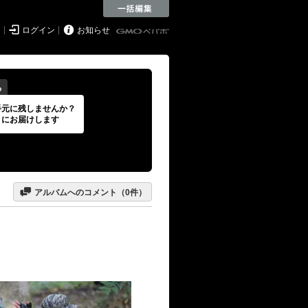


ド
ログイン
お知らせ
る
手元に残しませんか？
トにお届けします

アルバムへのコメント（
0
件）