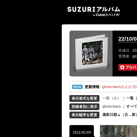
SUZ
22/10
作成日
20
管理者
gl
更新情報
-
glova-kaosさんが 
一覧（小）
｜
一覧
表示形式を変更
glova-kaos
｜
すべ
投稿者別に表示
撮影日順▲（古→新
表示順序を変更
2022/10/09