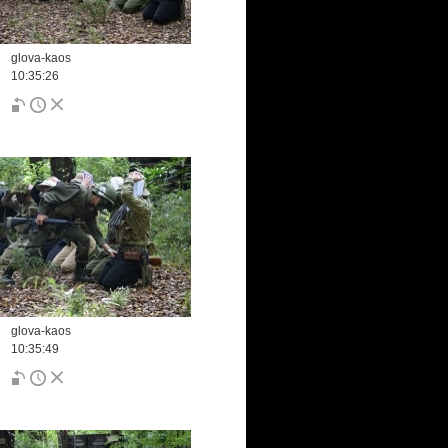
glova-kaos
10:35:26
glova-kaos
10:35:49