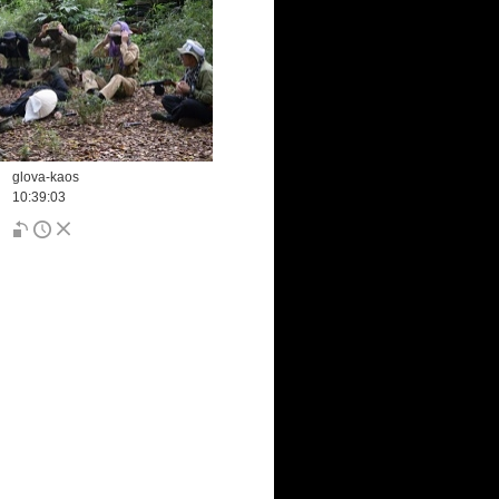
glova-kaos
10:39:03