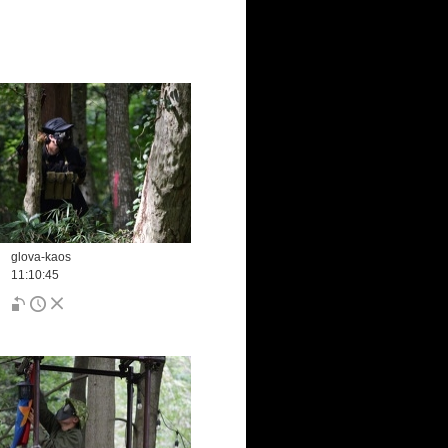
glova-kaos
11:10:45