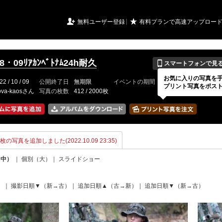
URIアルバム

★
無料ユーザー登録
有料プランで高速アップロー
📱
/08・09ﾘｱｶﾝﾍﾞﾄﾅﾑ24h耐久
スマートフォンで見
お気に入りの写真を
22 / 10 / 09
公開終了日
無期限
イベントの期間
---
プリント写真をポス
ova-kaosさん
写真の枚数
412 / 2000枚
51枚の写真を追加しました(2022.10.09 23:35)
（中）
｜
個別（大）
｜
スライドショー
て
）
｜
撮影日順▼（新→古）
｜
追加日順▲（古→新）
｜
追加日順▼（新→古）