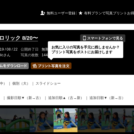
URIアルバム

★
無料ユーザー登録
有料プランで写真プリントお
📱
フロリック 8/20〜
スマートフォンで見る
お気に入りの写真を手元に残しませんか？
19 / 08 / 22
公開終了日
無期限
イベントの期間
---
プリント写真をポストにお届けします
olicさん
写真の枚数
1441 / 2000枚
中）
｜
個別（大）
｜
スライドショー
）
｜
撮影日順▼（新→古）
｜
追加日順▲（古→新）
｜
追加日順▼（新→古）