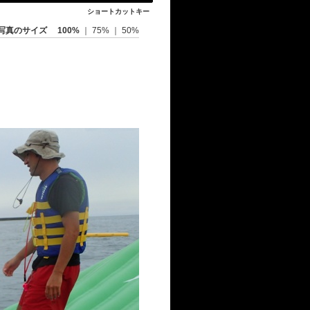
ショートカットキー
写真のサイズ
100%
｜
75%
｜
50%