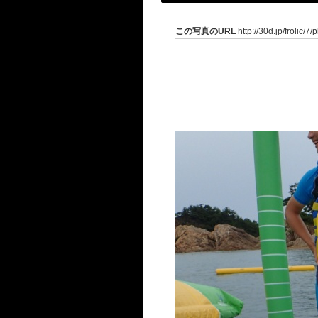
この写真のURL
http://30d.jp/frolic/7