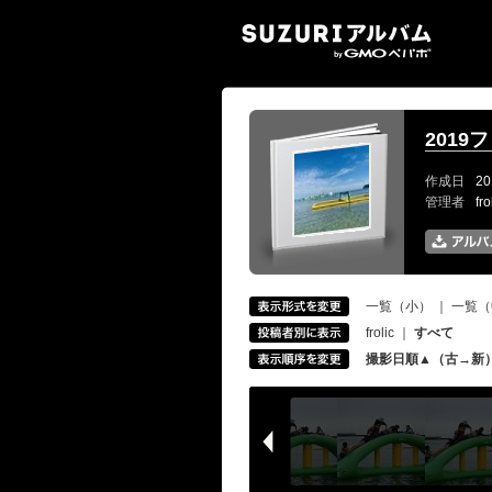
SUZ
2019
作成日
20
管理者
fr
一覧（小）
｜
一覧（
frolic
｜
すべて
撮影日順▲（古→新