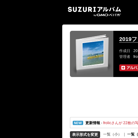
SUZ
2019
作成日
20
管理者
fr
更新情報
-
frolicさんが 22枚の
一覧（小）
｜
一覧
表示形式を変更