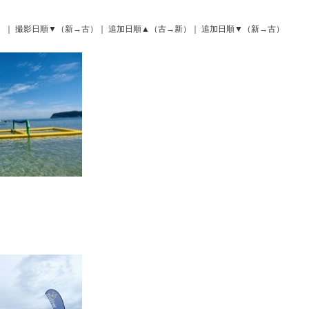
）
｜
撮影日順▼（新→古）
｜
追加日順▲（古→新）
｜
追加日順▼（新→古）