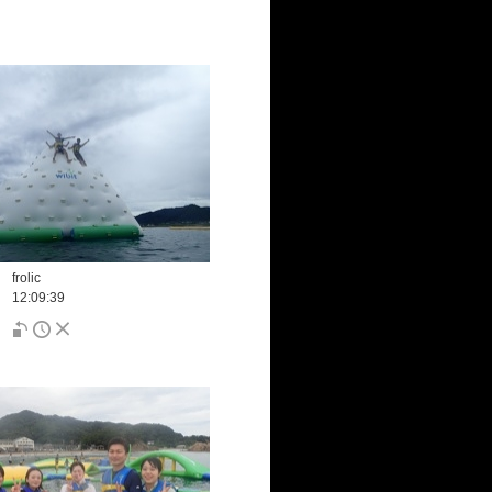
frolic
12:09:39