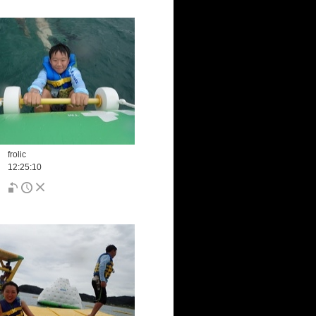
frolic
12:25:10