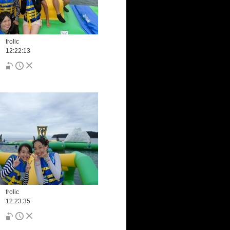
frolic
12:22:13
frolic
12:23:35