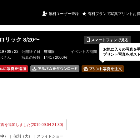
URIアルバム

★
無料ユーザー登録
有料プランで写真プリントお
📱
フロリック 8/20〜
スマートフォンで見る
お気に入りの写真を
19 / 08 / 22
公開終了日
無期限
イベントの期間
---
プリント写真をポス
olicさん
写真の枚数
1441 / 2000枚
写真を追加しました(2019.09.04 21:30)
（中）
｜
個別（大）
｜
スライドショー