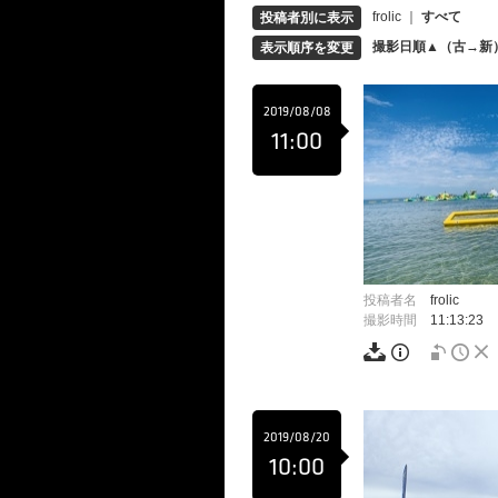
frolic
｜
すべて
投稿者別に表示
撮影日順▲（古→新
表示順序を変更
2019/08/08
11:00
投稿者名
frolic
撮影時間
11:13:23
2019/08/20
10:00