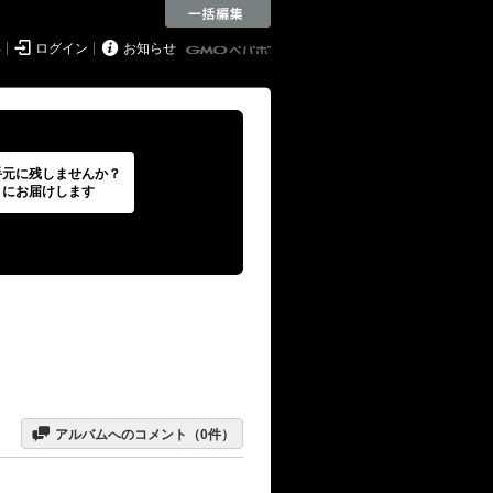


得
ログイン
お知らせ
手元に残しませんか？
トにお届けします

アルバムへのコメント（
0
件）