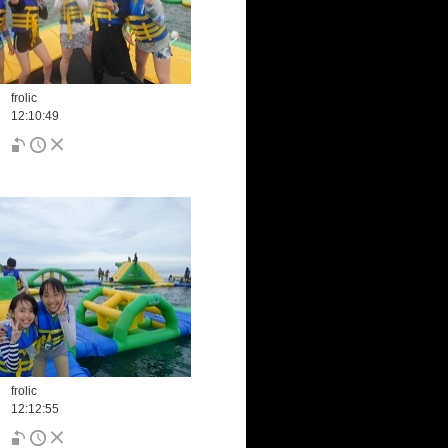
frolic
12:10:49
frolic
12:12:55