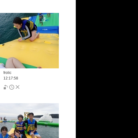
frolic
12:17:58