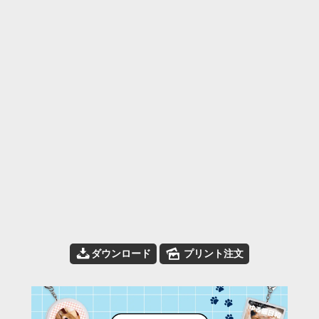
📥
🌄
ダウンロード
プリント注文