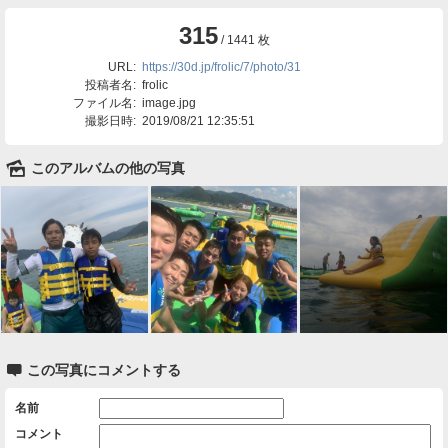
315
/ 1441 枚
URL:
https://30d.jp/frolic/7/photo/31
投稿者名:
frolic
ファイル名:
image.jpg
撮影日時:
2019/08/21 12:35:51
🌄
このアルバムの他の写真

この写真にコメントする
名前
コメント