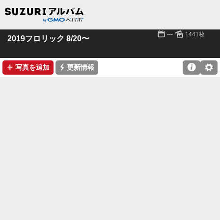
📅
🌄
---
1441枚
2019フロリック 8/20〜
➕
⚡

⚙
写真を追加
更新情報