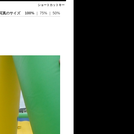
ショートカットキー
写真のサイズ
100%
｜
75%
｜
50%