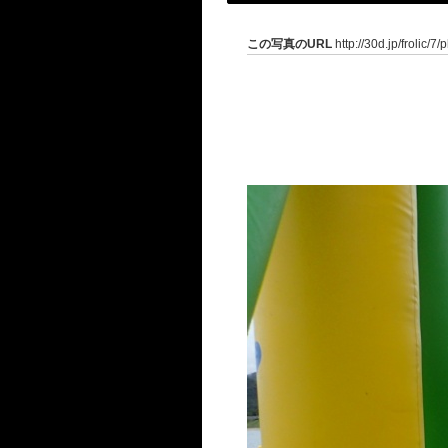
この写真のURL
http://30d.jp/frolic/7