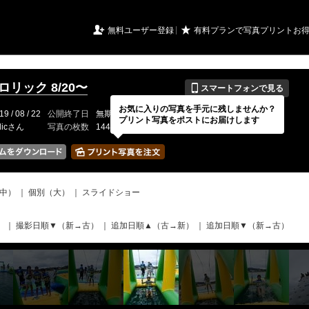
URIアルバム

★
無料ユーザー登録
有料プランで写真プリントお
📱
フロリック 8/20〜
スマートフォンで見る
お気に入りの写真を手元に残しませんか？
19 / 08 / 22
公開終了日
無期限
イベントの期間
---
プリント写真をポストにお届けします
olicさん
写真の枚数
1441 / 2000枚
中）
｜
個別（大）
｜
スライドショー
）
｜
撮影日順▼（新→古）
｜
追加日順▲（古→新）
｜
追加日順▼（新→古）