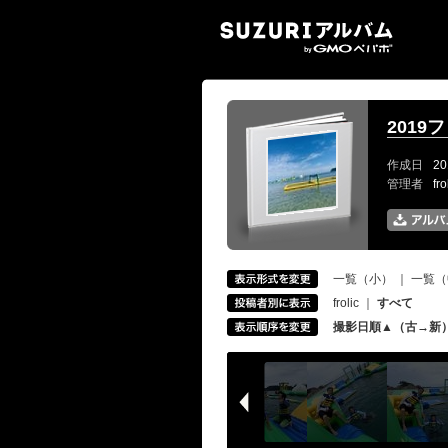
SUZ
2019
作成日
20
管理者
fr
一覧（小）
｜
一覧（
frolic
｜
すべて
撮影日順▲（古→新