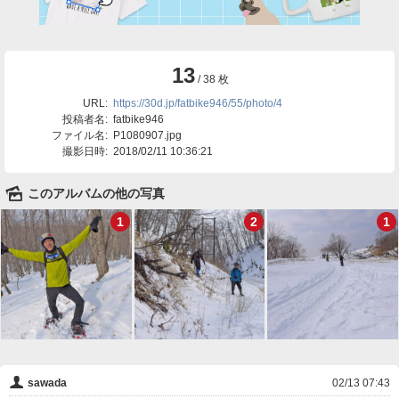
13
/ 38 枚
URL:
https://30d.jp/fatbike946/55/photo/4
投稿者名:
fatbike946
ファイル名:
P1080907.jpg
撮影日時:
2018/02/11 10:36:21
🌄
このアルバムの他の写真
1
2
1
👤
sawada
02/13 07:43