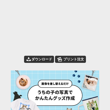
📥
🌄
ダウンロード
プリント注文