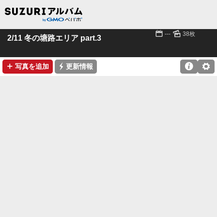
📅
🌄
---
38枚
2/11 冬の塘路エリア part.3
➕
⚡

⚙
写真を追加
更新情報