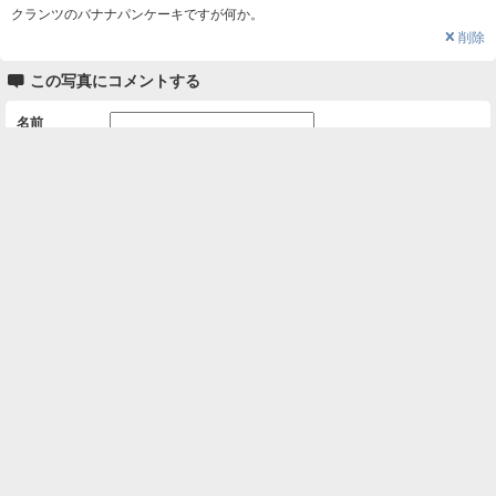
クランツのバナナパンケーキですが何か。
❌
削除

この写真にコメントする
名前
コメント
削除用パスワード

一覧に戻る
Android™ アプリのインストール
Android™ からオンラインアルバムの作成・編
集、共有ができます。