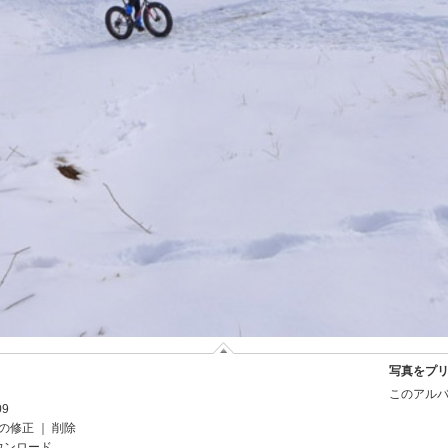
写真をプ
このアルバ
09
の修正
｜
削除
ウンロード