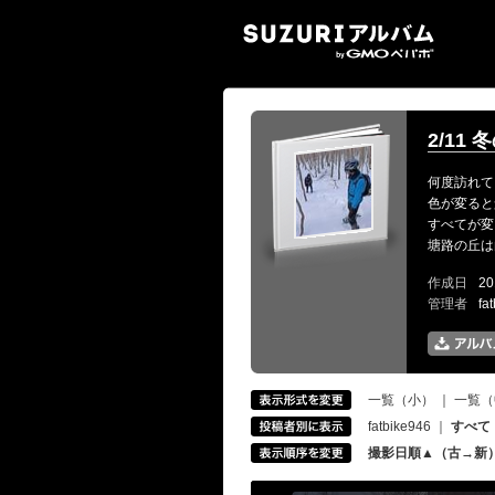
SUZ
2/11 
何度訪れて
色が変ると
すべてが変
塘路の丘は
作成日
20
管理者
fa
一覧（小）
｜
一覧（
fatbike946
｜
すべて
撮影日順▲（古→新