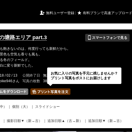
URIアルバム

★
無料ユーザー登録
有料プランで高速アップロー
📱
冬の塘路エリア part.3
スマートフォンで見る
も飽きないのは、何度行っても新鮮だから。
景色も空気も香りも風も。
る冬のフィールド。
白に変り新鮮でした。
お気に入りの写真を手元に残しませんか？
18 / 02 / 13
公開終了日
無期限
イベントの期間
---
プリント写真をポストにお届けします
tbike946さん
写真の枚数
38 / 2000枚
中）
｜
個別（大）
｜
スライドショー
）
｜
撮影日順▼（新→古）
｜
追加日順▲（古→新）
｜
追加日順▼（新→古）