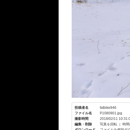
投稿者名
fatbike946
ファイル名
P1080901.jpg
撮影時間
2018/02/11 10:31:
編集・削除
写真を回転
｜
時間
ダウンロード
ファイルを個別ダ