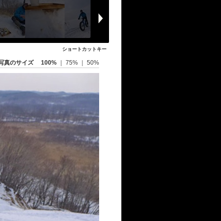
ショートカットキー
写真のサイズ
100%
｜
75%
｜
50%