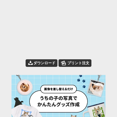
📥
🌄
ダウンロード
プリント注文