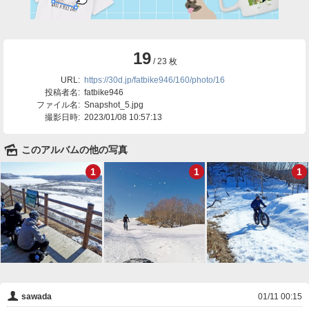
19
/ 23 枚
URL:
https://30d.jp/fatbike946/160/photo/16
投稿者名:
fatbike946
ファイル名:
Snapshot_5.jpg
撮影日時:
2023/01/08 10:57:13
🌄
このアルバムの他の写真
1
1
1
👤
sawada
01/11 00:15