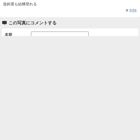
急斜度も結構登れる
❌
削除

この写真にコメントする
名前
コメント
削除用パスワード

一覧に戻る
Android™ アプリのインストール
Android™ からオンラインアルバムの作成・編
集、共有ができます。