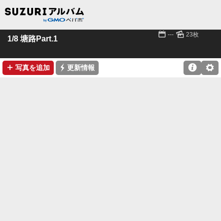
📅
🌄
---
23枚
1/8 塘路Part.1
➕
⚡

⚙
写真を追加
更新情報