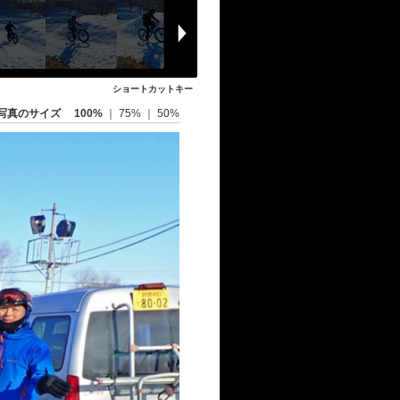
ショートカットキー
写真のサイズ
100%
｜
75%
｜
50%