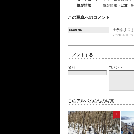
撮影情報
撮影情報（Exif）
この写真へのコメント
大勢集まり
sawada
2023/01/11 09
コメントする
名前
コメント
このアルバムの他の写真
1