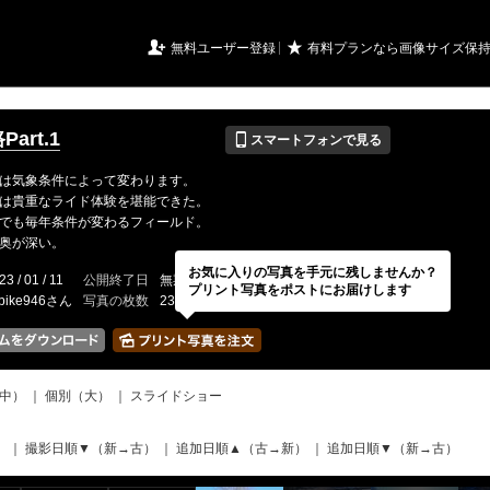
URIアルバム

★
無料ユーザー登録
有料プランなら画像サイズ保
📱
Part.1
スマートフォンで見る
は気象条件によって変わります。
は貴重なライド体験を堪能できた。
でも毎年条件が変わるフィールド。
奥が深い。
お気に入りの写真を手元に残しませんか？
23 / 01 / 11
公開終了日
無期限
イベントの期間
---
プリント写真をポストにお届けします
tbike946さん
写真の枚数
23 / 2000枚
中）
｜
個別（大）
｜
スライドショー
）
｜
撮影日順▼（新→古）
｜
追加日順▲（古→新）
｜
追加日順▼（新→古）