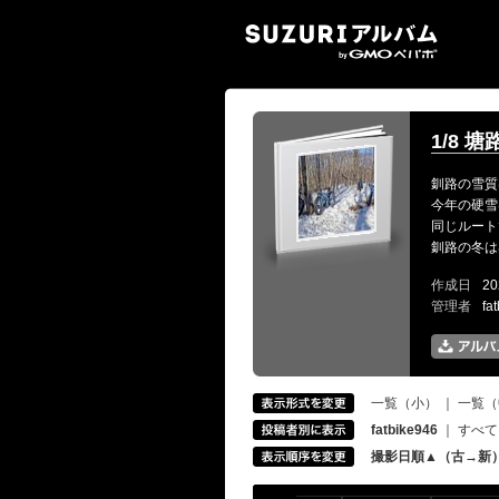
SUZ
1/8 塘路
釧路の雪質
今年の硬雪
同じルート
釧路の冬は
作成日
20
管理者
fa
一覧（小）
｜
一覧（
fatbike946
｜
すべて
撮影日順▲（古→新