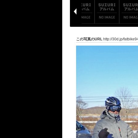
この写真のURL
http://30d.jp/fatbike