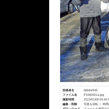
投稿者名
fatbike946
ファイル名
P1080001a.jpg
撮影時間
2023/01/08 09:44:
編集・削除
写真を回転
｜
時間
ダウンロード
ファイルを個別ダ