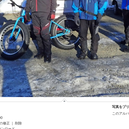
写真をプ
このアルバ
00
の修正
｜
削除
ウンロード