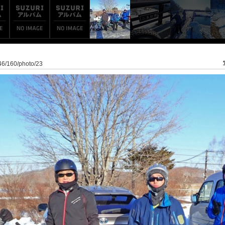
946/160/photo/23