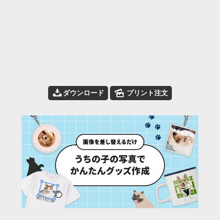
📥
🌄
ダウンロード
プリント注文