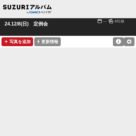
📅
🌄
---
481枚
24.12/8(日) 定例会
➕
⚡

⚙
写真を追加
更新情報