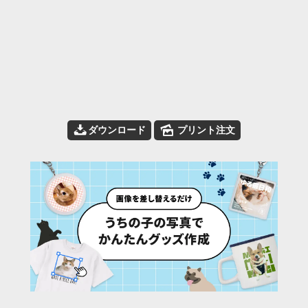
📥
🌄
ダウンロード
プリント注文