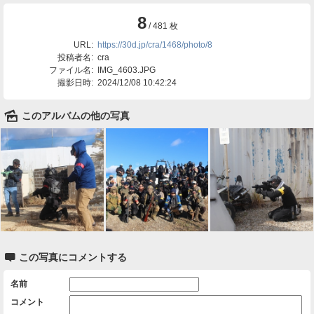
8
/ 481 枚
URL:
https://30d.jp/cra/1468/photo/8
投稿者名:
cra
ファイル名:
IMG_4603.JPG
撮影日時:
2024/12/08 10:42:24
🌄
このアルバムの他の写真

この写真にコメントする
名前
コメント