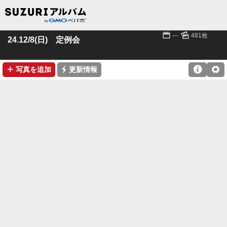
📅
🌄
---
481枚
24.12/8(日) 定例会
➕
⚡

⚙
写真を追加
更新情報