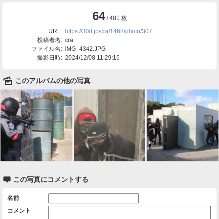
64
/ 481 枚
URL:
https://30d.jp/cra/1468/photo/307
投稿者名:
cra
ファイル名:
IMG_4342.JPG
撮影日時:
2024/12/08 11:29:16
🌄
このアルバムの他の写真

この写真にコメントする
名前
コメント