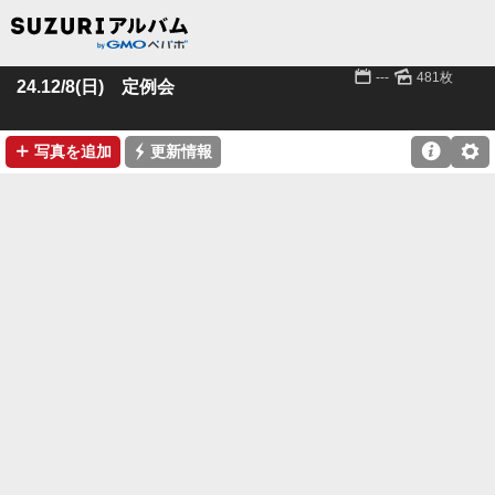
📅
🌄
---
481枚
24.12/8(日) 定例会
➕
⚡

⚙
写真を追加
更新情報