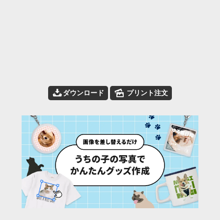
📥
🌄
ダウンロード
プリント注文