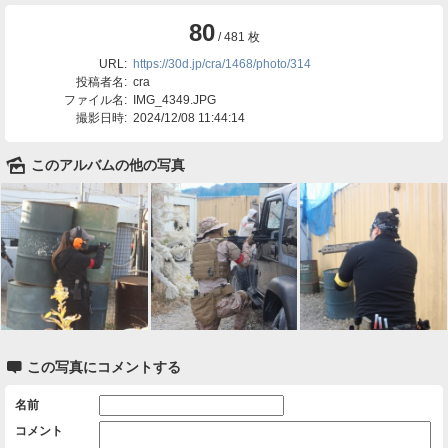
80
/ 481 枚
URL:
https://30d.jp/cra/1468/photo/314
投稿者名:
cra
ファイル名:
IMG_4349.JPG
撮影日時:
2024/12/08 11:44:14
🌄
このアルバムの他の写真

この写真にコメントする
名前
コメント