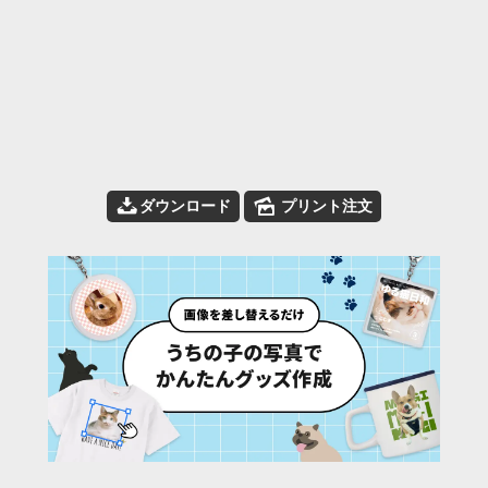
📥
🌄
ダウンロード
プリント注文