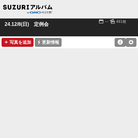
📅
🌄
---
481枚
24.12/8(日) 定例会
➕
⚡

⚙
写真を追加
更新情報