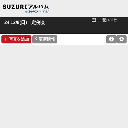
📅
🌄
---
481枚
24.12/8(日) 定例会
➕
⚡

⚙
写真を追加
更新情報