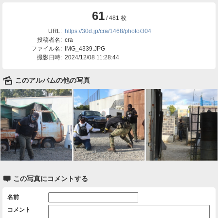
61
/ 481 枚
URL:
https://30d.jp/cra/1468/photo/304
投稿者名:
cra
ファイル名:
IMG_4339.JPG
撮影日時:
2024/12/08 11:28:44
🌄
このアルバムの他の写真

この写真にコメントする
名前
コメント