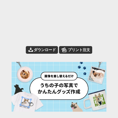
📥
🌄
ダウンロード
プリント注文