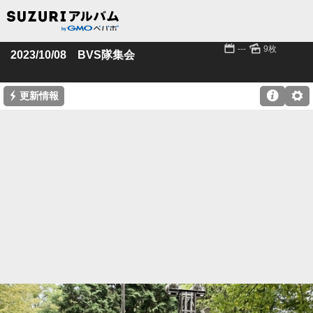
📅
🌄
---
9枚
2023/10/08 BVS隊集会
⚡

⚙
更新情報