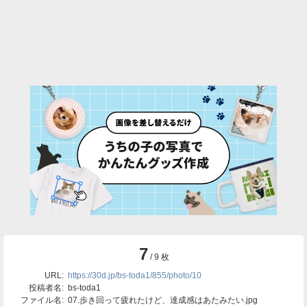
7
/ 9 枚
URL:
https://30d.jp/bs-toda1/855/photo/10
投稿者名:
bs-toda1
ファイル名:
07.歩き回って疲れたけど、達成感はあたみたい.jpg