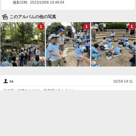
撮影日時:
2023/10/08 10:49:04
🌄
このアルバムの他の写真
1
1
1
👤
ss
02/18 14:11
歩き回って疲れたけど、達成感はあたみたい
❌
削除

一覧に戻る
Android™ アプリのインストール