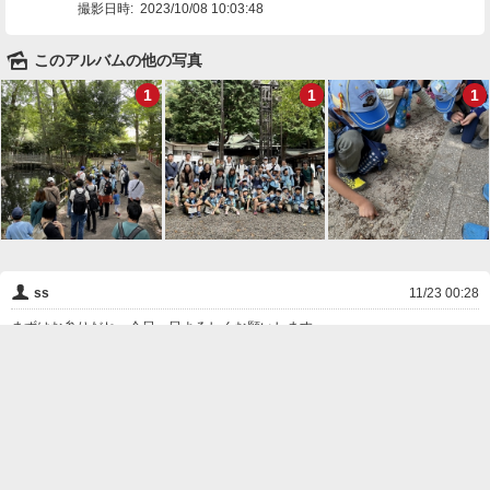
撮影日時:
2023/10/08 10:03:48
🌄
このアルバムの他の写真
1
1
1
👤
ss
11/23 00:28
まずはお参りだね。今日一日よろしくお願いします
❌
削除

一覧に戻る
Android™ アプリのインストール