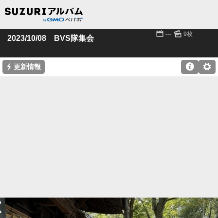
📅
🌄
---
9枚
2023/10/08 BVS隊集会
⚡

⚙
更新情報