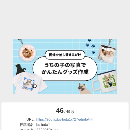
46
/ 49 枚
URL:
https://30d.jp/bs-toda1/727/photo/44
投稿者名:
bs-toda1