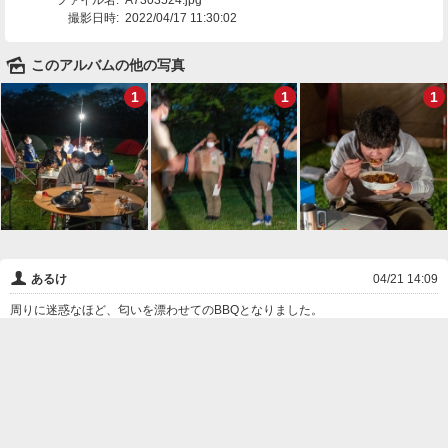
ファイル名:
A7303524.jpg
撮影日時:
2022/04/17 11:30:02
🌄
このアルバムの他の写真
1
1
1
👤
あるけ
04/21 14:09
周りに迷惑なほど、匂いを漂わせてのBBQとなりました。
VS隊への入隊をお待ちしております。
❌
削除

一覧に戻る