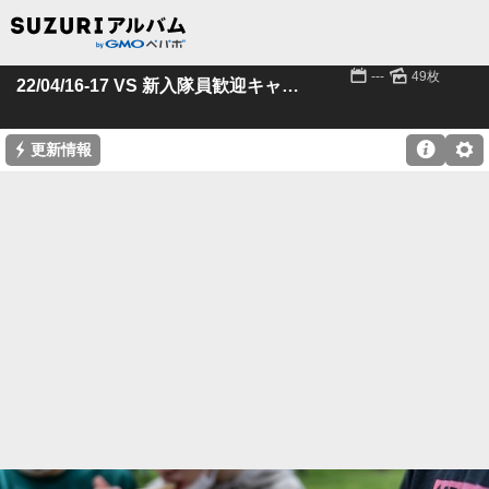
📅
🌄
---
49枚
22/04/16-17 VS 新入隊員歓迎キャンプ
⚡

⚙
更新情報