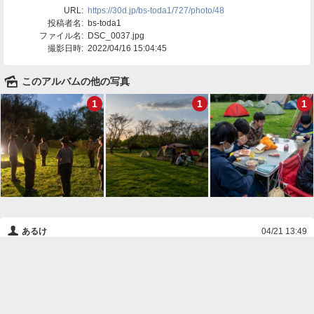
URL:
https://30d.jp/bs-toda1/727/photo/48
投稿者名:
bs-toda1
ファイル名:
DSC_0037.jpg
撮影日時:
2022/04/16 15:04:45
🌄
このアルバムの他の写真
1
1
1
👤
あるけ
04/21 13:49
久々のキャンプの始まりです。
❌
削除

一覧に戻る