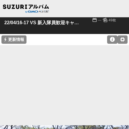
📅
🌄
---
49枚
22/04/16-17 VS 新入隊員歓迎キャンプ
⚡

⚙
更新情報