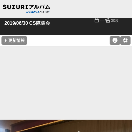
📅
🌄
---
30枚
2019/06/30 CS隊集会
⚡

⚙
更新情報