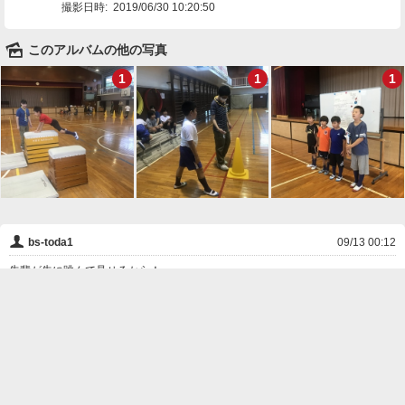
撮影日時:
2019/06/30 10:20:50
🌄
このアルバムの他の写真
1
1
1
👤
bs-toda1
09/13 00:12
先輩が先に跳んで見せるから！
❌
削除

一覧に戻る
Android™ アプリのインストール