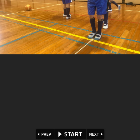
⏪
⏩
▶