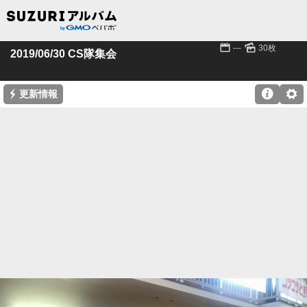
📅
🌄
---
30枚
2019/06/30 CS隊集会
⚡

⚙
更新情報