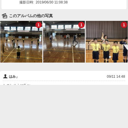
撮影日時:
2019/06/30 11:08:38
🌄
このアルバムの他の写真
1
1
1
👤
はみ」
09/11 14:48
たのしそうにG-ru.
❌
削除

一覧に戻る
Android™ アプリのインストール