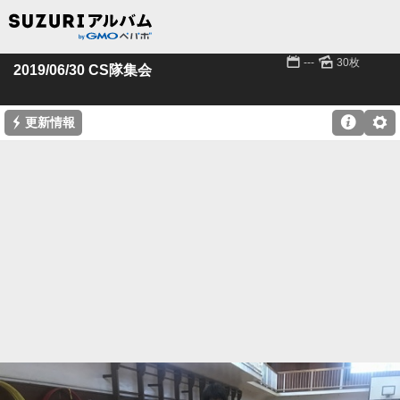
📅
🌄
---
30枚
2019/06/30 CS隊集会
⚡

⚙
更新情報