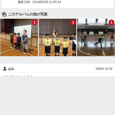
撮影日時:
2019/06/30 11:05:54
🌄
このアルバムの他の写真
1
1
1
👤
はみ
09/09 16:39
５５m走くらいかな？
❌
削除

一覧に戻る
Android™ アプリのインストール