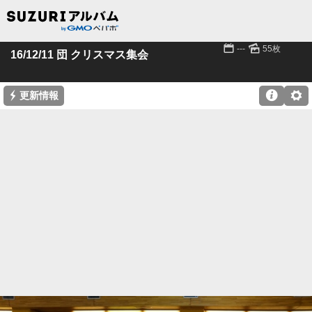
📅
🌄
---
55枚
16/12/11 団 クリスマス集会
⚡

⚙
更新情報