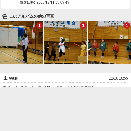
撮影日時:
2016/12/11 15:09:49
🌄
このアルバムの他の写真
1
1
1
👤
yyuki
12/16 16:55
友団「ガールスカウト埼玉18団」のスカウトには参加賞が・・
❌
削除

一覧に戻る
Android™ アプリのインストール