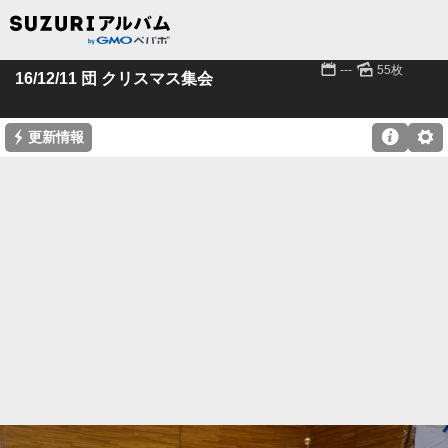
📅
🌄
---
55枚
16/12/11 団 クリスマス集会
⚡

⚙
更新情報