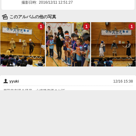
撮影日時:
2016/12/11 12:51:27
🌄
このアルバムの他の写真
1
1
1
👤
yyuki
12/16 15:38
戸田市市議会議員、山崎雅俊様のお話。
❌
削除

一覧に戻る
Android™ アプリのインストール