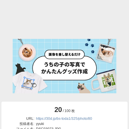
20
/ 100 枚
URL:
https://30d.jp/bs-toda1/325/photo/80
投稿者名:
yyuki