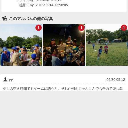
ファイル名:
DSC03073.JPG
撮影日時:
2016/05/14 13:58:05
🌄
このアルバムの他の写真
1
1
1
👤
yy
05/30 05:12
少しの空き時間でもゲームに誘うと、それが例えじゃんけんでも全力で楽しみ
ます。
❌
削除

一覧に戻る