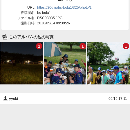
URL:
https://30d.jp/bs-toda1/325/photo/1
投稿者名:
bs-toda1
ファイル名:
DSC03035.JPG
撮影日時:
2016/05/14 09:39:26
🌄
このアルバムの他の写真
1
1
1
👤
yyuki
05/19 17:11
毎年恒例の団キャンプ！晴天に恵まれたのは２年ぶり～(*^^*)
朝から団のキャンプ備品が積み込まれ、道満グリーンパークへ集まりました！
❌
削除