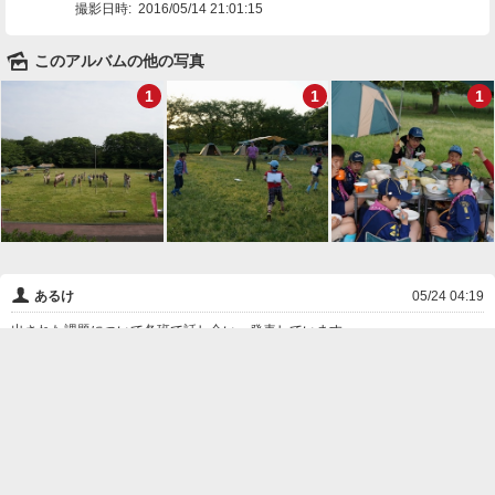
撮影日時:
2016/05/14 21:01:15
🌄
このアルバムの他の写真
1
1
1
👤
あるけ
05/24 04:19
出された課題について各班で話し合い、発表しています。
❌
削除

一覧に戻る
Android™ アプリのインストール