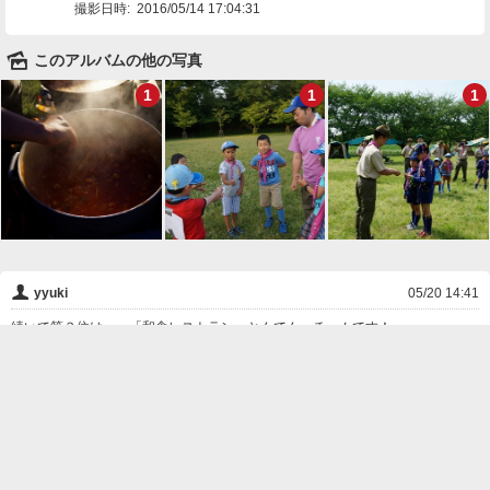
撮影日時:
2016/05/14 17:04:31
🌄
このアルバムの他の写真
1
1
1
👤
yyuki
05/20 14:41
続いて第３位は・・「和食レストラン・とんでん」チームです！
❌
削除

一覧に戻る
Android™ アプリのインストール