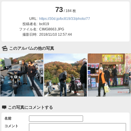
73
/ 184 枚
URL:
https://30d.jp/bc819/33/photo/77
投稿者名:
bc819
ファイル名:
CIMG8663.JPG
撮影日時:
2018/11/10 12:57:44
🌄
このアルバムの他の写真

この写真にコメントする
名前
コメント