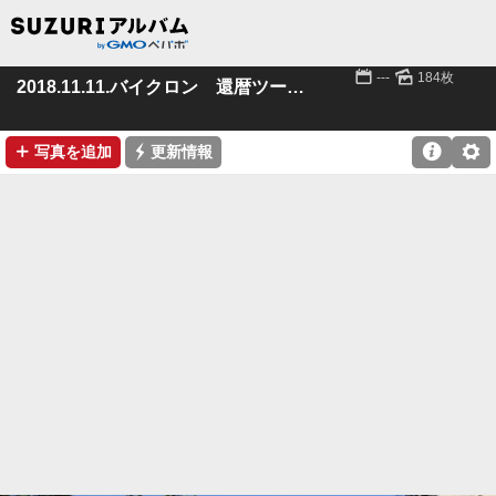
📅
🌄
---
184枚
2018.11.11.バイクロン 還暦ツーリング
➕
⚡

⚙
写真を追加
更新情報