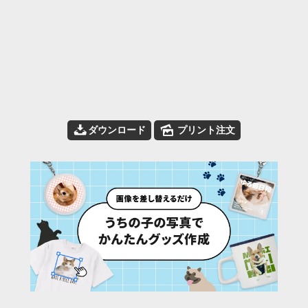
📥
🌄
ダウンロード
プリント注文