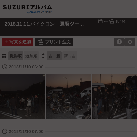
📅
🌄
---
184枚
2018.11.11.バイクロン 還暦ツーリング
➕
🌄

⚙
写真を追加
プリント注文
⚏

撮影順
追加順
古→新
新→古
🕔
2018/11/10 06:00
🕔
2018/11/10 07:00