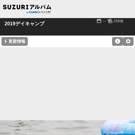
📅
🌄
---
268枚
2019デイキャンプ
⚡

⚙
更新情報