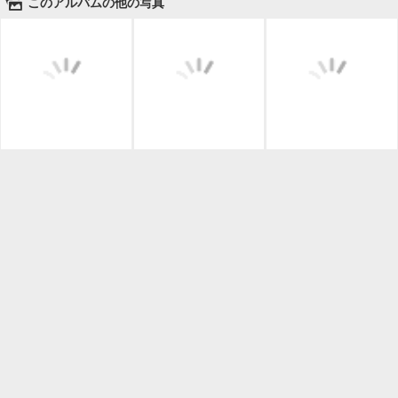
🌄
このアルバムの他の写真

一覧に戻る
Android™ アプリのインストール
Android™ からオンラインアルバムの作成・編
集、共有ができます。
インストール
⌂
📕
ホーム
アルバムを作成