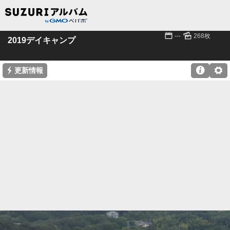
📅
🌄
---
268枚
2019デイキャンプ
⚡

⚙
更新情報