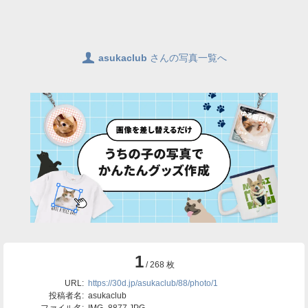
👤
asukaclub
さんの写真一覧へ
1
/ 268 枚
URL:
https://30d.jp/asukaclub/88/photo/1
投稿者名:
asukaclub
ファイル名:
IMG_8877.JPG