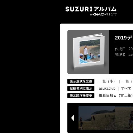
SUZ
2019
作成日
20
管理者
as
一覧（小）
｜
一覧（
asukaclub
｜
すべて
撮影日順▲（古→新