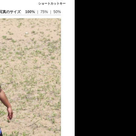
ショートカットキー
写真のサイズ
100%
｜
75%
｜
50%