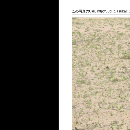
この写真のURL
http://30d.jp/asukac