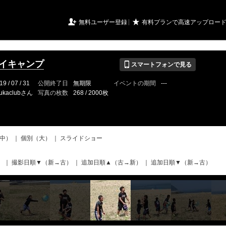
URIアルバム

★
無料ユーザー登録
有料プランで高速アップロー
📱
デイキャンプ
スマートフォンで見る
19 / 07 / 31
公開終了日
無期限
イベントの期間
---
ukaclubさん
写真の枚数
268 / 2000枚
中）
｜
個別（大）
｜
スライドショー
）
｜
撮影日順▼（新→古）
｜
追加日順▲（古→新）
｜
追加日順▼（新→古）