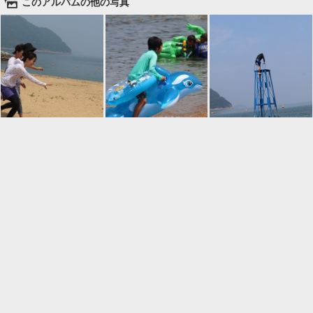
🌄
このアルバムの他の写真

一覧に戻る
Android™ アプリのインストール
Android™ からオンラインアルバムの作成・編
集、共有ができます。
インストール
⌂
📕
ホーム
アルバムを作成