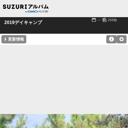
📅
🌄
---
268枚
2019デイキャンプ
⚡

⚙
更新情報