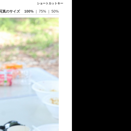
ショートカットキー
写真のサイズ
100%
｜
75%
｜
50%