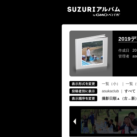
SUZ
2019
作成日
20
管理者
as
一覧（小）
｜
一覧（
asukaclub
｜
すべて
撮影日順▲（古→新