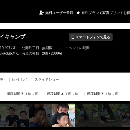
URIアルバム

★
無料ユーザー登録
有料プランで写真プリントお
📱
デイキャンプ
スマートフォンで見る
19 / 07 / 31
公開終了日
無期限
イベントの期間
---
ukaclubさん
写真の枚数
268 / 2000枚
中）
｜
個別（大）
｜
スライドショー
）
｜
撮影日順▼（新→古）
｜
追加日順▲（古→新）
｜
追加日順▼（新→古）