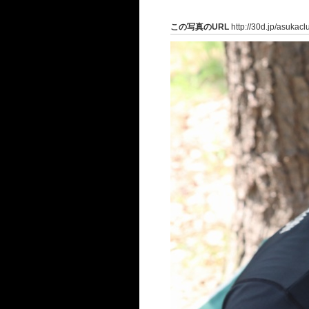
この写真のURL
http://30d.jp/asukac