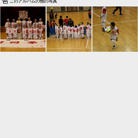
🌄
このアルバムの他の写真

一覧に戻る
Android™ アプリのインストール
Android™ からオンラインアルバムの作成・編
集、共有ができます。
インストール
⌂
📕
ホーム
アルバムを作成