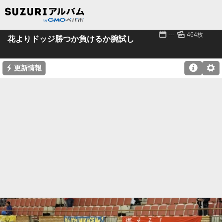
📅
🌄
---
464枚
花よりドッジ勝つか負けるか腕試し
⚡

⚙
更新情報