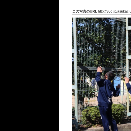
この写真のURL
http://30d.jp/asukac