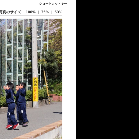
ショートカットキー
写真のサイズ
100%
｜
75%
｜
50%