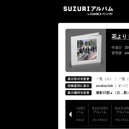
SUZ
花より
作成日
20
管理者
as
一覧（小）
｜
一覧（
asukaclub
｜
すべて
撮影日順▲（古→新