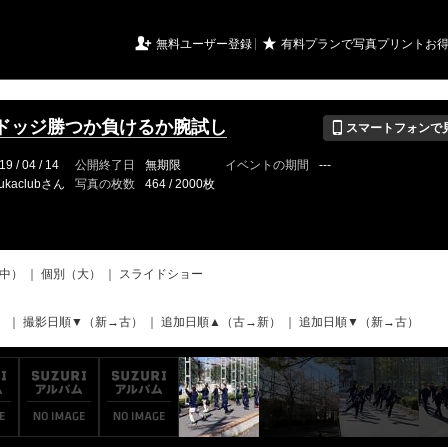
URIアルバム

★
無料ユーザー登録
有料プランで写真プリントお
📱
ドッジ勝つか負けるか腕試し
スマートフォンで
19 / 04 / 14
公開終了日
無期限
イベントの期間
---
ukaclubさん
写真の枚数
464 / 2000枚
中）
｜
個別（大）
｜
スライドショー
）
｜
撮影日順▼（新→古）
｜
追加日順▲（古→新）
｜
追加日順▼（新→古）